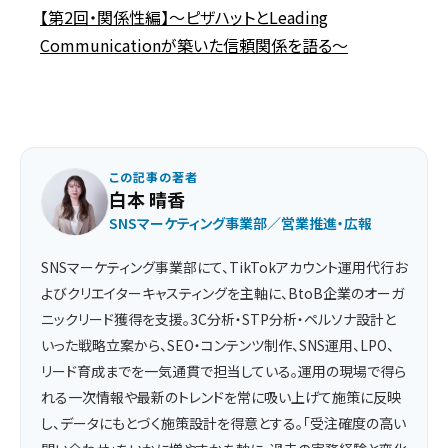
【第2回・関係性編】〜ピザハットとLeading
Communicationが築いた信頼関係を語る〜
この記事の著者
白本 晴香
SNSマーケティング事業部／営業推進・広報
SNSマーケティング事業部にて、TikTokアカウント運用代行お
よびクリエイターキャスティングを主軸に、BtoB企業のオーガ
ニックリード獲得を支援。3C分析・STP分析・ペルソナ設計と
いった戦略立案から、SEO・コンテンツ制作、SNS運用、LPO、
リード育成までを一気通貫で担当している。運用の現場で得ら
れる一次情報や最新のトレンドを常に吸い上げて施策に反映
し、データにもとづく施策設計を得意とする。「受注確度の高い