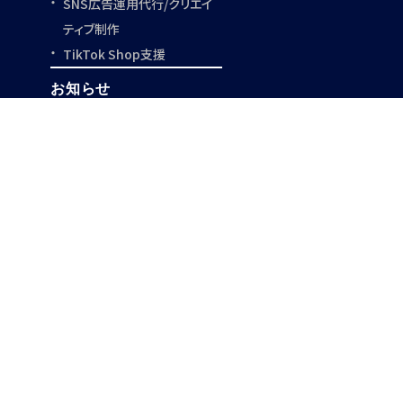
SNS広告運用代行/
クリエイ
ティブ制作
TikTok Shop支援
お知らせ
事例紹介
採用情報
事業開発支援
クリエイター一覧
お役立ち資料
サイトマップ
Privacy Policy
©︎ Leading Communication