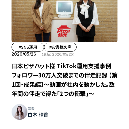
#SNS運用
#お客様の声
2026/05/26
（更新:
2026/05/25
）
日本ピザハット様 TikTok運用支援事例｜
フォロワー30万人突破までの伴走記録 【第
1回・成果編】〜動画が社内を動かした。数
年間の伴走で得た「2つの衝撃」〜
著者
白本 晴香