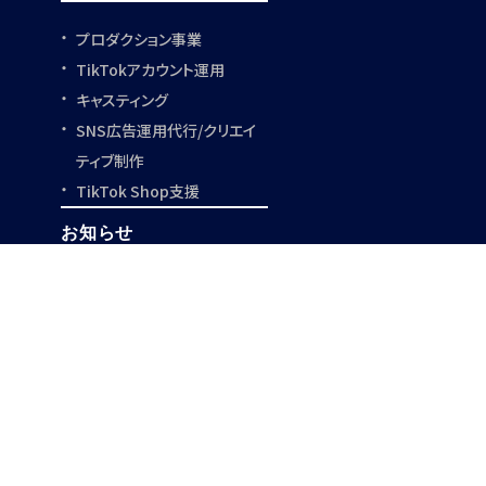
プロダクション事業
TikTokアカウント運用
キャスティング
SNS広告運用代行/
クリエイ
ティブ制作
TikTok Shop支援
お知らせ
事例紹介
採用情報
事業開発支援
クリエイター一覧
お役立ち資料