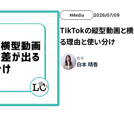
#Media
2026/07/09
TikTokの縦型動画
る理由と使い分け
著者
白本 晴香