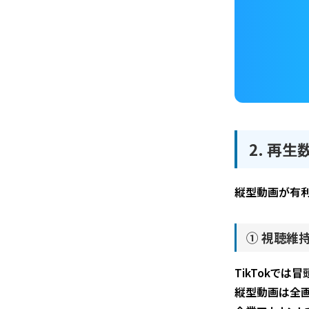
2. 再
縦型動画が有利
① 視聴維
TikTokでは
縦型動画は全画