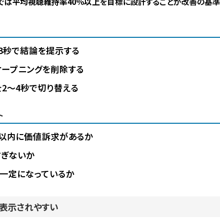
では
平均視聴維持率40％以上
を目標に設計することが改善の基準
3秒で結論を提示する
オープニングを削除する
を2〜4秒で切り替える
ト
秒以内に価値訴求があるか
すぎないか
一定になっているか
め表示されやすい