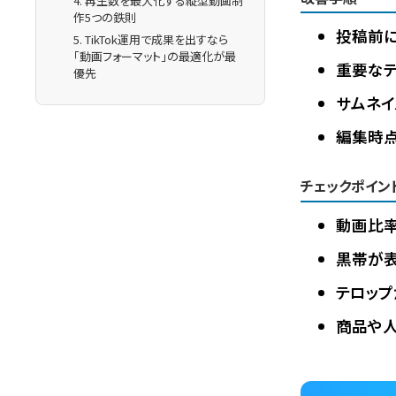
4. 再生数を最大化する縦型動画制
作5つの鉄則
投稿前に
5. TikTok運用で成果を出すなら
「動画フォーマット」の最適化が最
重要なテ
優先
サムネイ
編集時点
チェックポイン
動画比率
黒帯が
テロッ
商品や