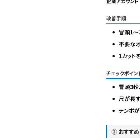
企業アカウント
改善手順
冒頭1〜
不要な
1カット
チェックポイン
冒頭3
尺が長
テンポが
② おすす