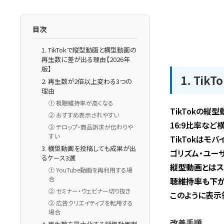
目次
1. TikTokで縦型動画と横型動画の
再生数に差が出る理由【2026年
版】
1. T
2. 再生数が2倍以上変わる3つの
理由
① 視聴維持率が高くなる
TikTokの
② おすすめ表示されやすい
16:9比率な
③ テロップ・商品訴求が伝わりや
すい
TikTokは
3. 横型動画を投稿しても成果が出
ゴリズム・ユー
るケース3選
縦型動画とはス
① YouTube動画を再利用する場
合
聴維持率も下が
② セミナー・ウェビナー切り抜き
このように表示
③ 広告クリエイティブを転用する
場合
改善手順