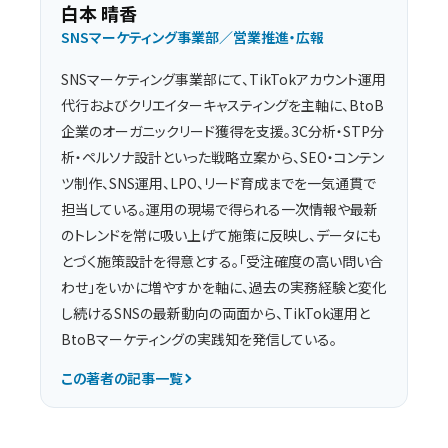
白本 晴香
SNSマーケティング事業部／営業推進・広報
SNSマーケティング事業部にて、TikTokアカウント運用
代行およびクリエイターキャスティングを主軸に、BtoB
企業のオーガニックリード獲得を支援。3C分析・STP分
析・ペルソナ設計といった戦略立案から、SEO・コンテン
ツ制作、SNS運用、LPO、リード育成までを一気通貫で
担当している。運用の現場で得られる一次情報や最新
のトレンドを常に吸い上げて施策に反映し、データにも
とづく施策設計を得意とする。「受注確度の高い問い合
わせ」をいかに増やすかを軸に、過去の実務経験と変化
し続けるSNSの最新動向の両面から、TikTok運用と
BtoBマーケティングの実践知を発信している。
この著者の記事一覧